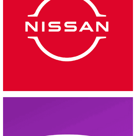
Nissan México
ANDROID
/
IOS
/
WEB