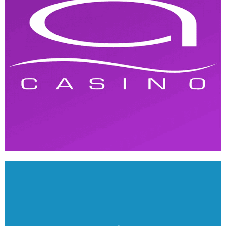
Arenia Casino
ANDROID
/
IOS
/
WEB