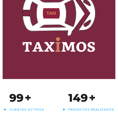
Taximos
ANDROID
/
IOS
/
WEB
100
+
150
+
CLIENTES ACTIVOS
PROYECTOS REALIZADOS