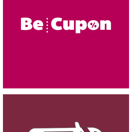
Be Cupon
ANDROID
/
IOS
/
WEB