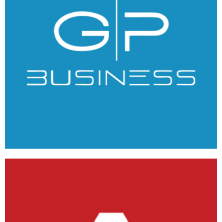
GPBusiness
ANDROID
/
IOS
/
WEB