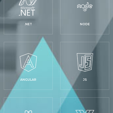
.NET
NODE
ANGULAR
JS