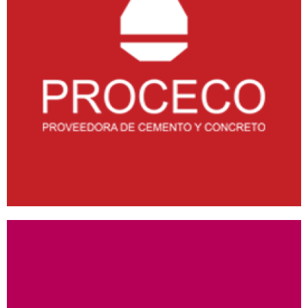
PROCECO
ANDROID
/
IOS
/
WEB