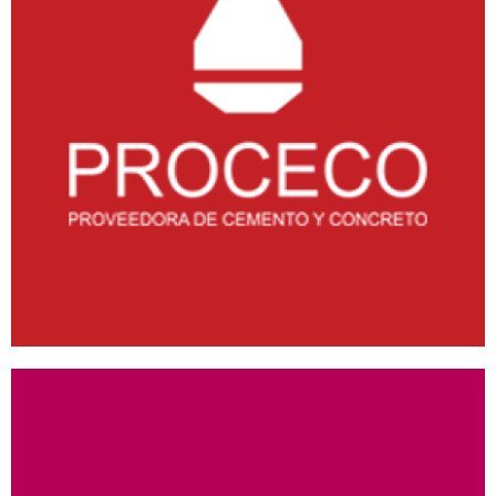
PROCECO
ANDROID
/
IOS
/
WEB