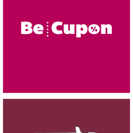
Be Cupon
ANDROID
/
IOS
/
WEB