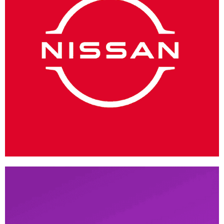
Nissan México
ANDROID
/
IOS
/
WEB