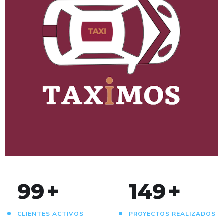
Taximos
ANDROID
/
IOS
/
WEB
100
+
150
+
CLIENTES ACTIVOS
PROYECTOS REALIZADOS