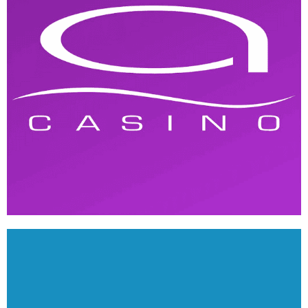
Arenia Casino
ANDROID
/
IOS
/
WEB