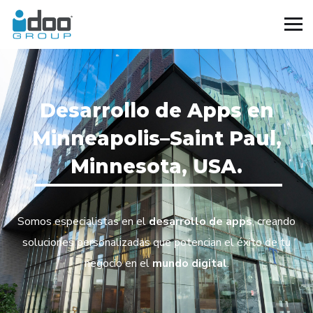
Desarrollo de Apps en
Minneapolis–Saint Paul,
Minnesota, USA.
Somos especialistas en el
desarrollo de apps
, creando
soluciones personalizadas que potencian el éxito de tu
negocio en el
mundo digital
.