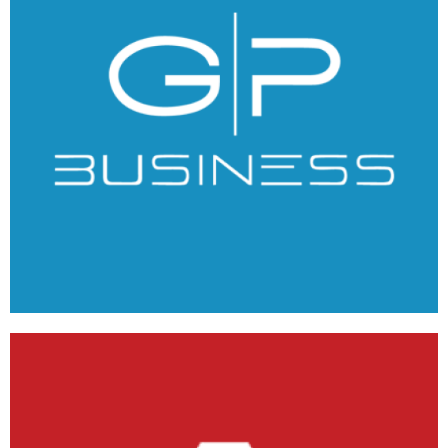
GPBusiness
ANDROID
/
IOS
/
WEB