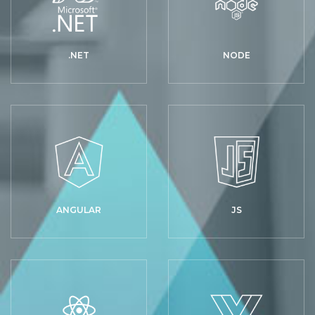
.NET
NODE
ANGULAR
JS