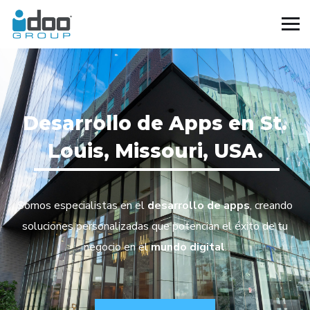
Desarrollo de Apps en St.
Louis, Missouri, USA.
Somos especialistas en el
desarrollo de apps
, creando
soluciones personalizadas que potencian el éxito de tu
negocio en el
mundo digital
.