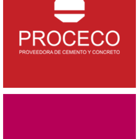
PROCECO
ANDROID
/
IOS
/
WEB