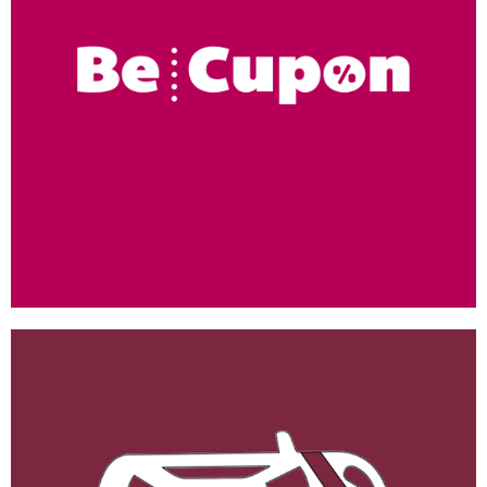
Be Cupon
ANDROID
/
IOS
/
WEB