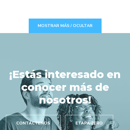
MOSTRAR MÁS / OCULTAR
¡Estás interesado en
conocer más de
nosotros!
CONTÁCTENOS
ETAPA ZERO