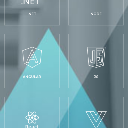
.NET
NODE
ANGULAR
JS