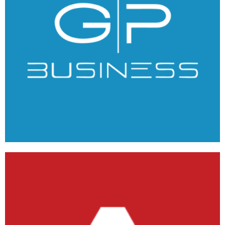
GPBusiness
ANDROID
/
IOS
/
WEB