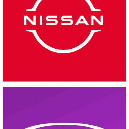
Nissan México
ANDROID
/
IOS
/
WEB