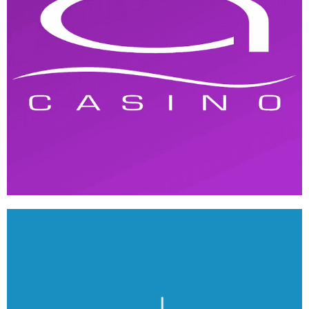
Arenia Casino
ANDROID
/
IOS
/
WEB