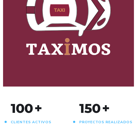
Taximos
ANDROID
/
IOS
/
WEB
100
+
150
+
CLIENTES ACTIVOS
PROYECTOS REALIZADOS