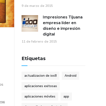
9 de marzo de 2015
Impresiones Tijuana
empresa líder en
diseño e impresión
digital
11 de febrero de 2015
Etiquetas
actualizacion de ios8
Android
os
aplicaciones exitosas
aplicaciones móviles
app
296