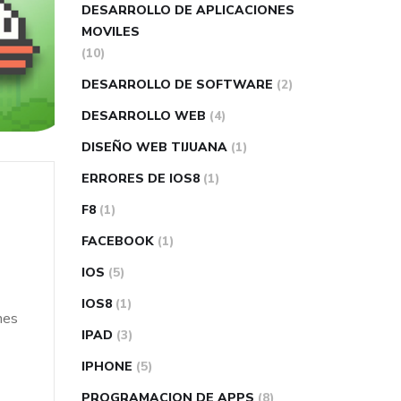
DESARROLLO DE APLICACIONES
MOVILES
(10)
DESARROLLO DE SOFTWARE
(2)
DESARROLLO WEB
(4)
DISEÑO WEB TIJUANA
(1)
ERRORES DE IOS8
(1)
F8
(1)
FACEBOOK
(1)
IOS
(5)
IOS8
(1)
nes
IPAD
(3)
IPHONE
(5)
PROGRAMACION DE APPS
(8)